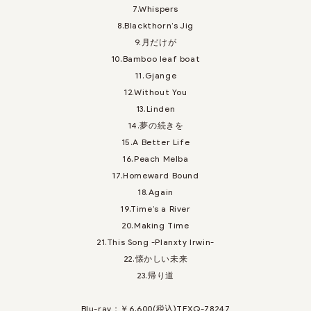
7.Whispers
8.Blackthorn’s Jig
9.月だけが
10.Bamboo leaf boat
11.Gjange
12.Without You
13.Linden
14.夢の続きを
15.A Better Life
16.Peach Melba
17.Homeward Bound
18.Again
19.Time’s a River
20.Making Time
21.This Song -Planxty Irwin-
22.懐かしい未来
23.帰り道
Blu-ray：￥6,600(税込)TFXQ-78247