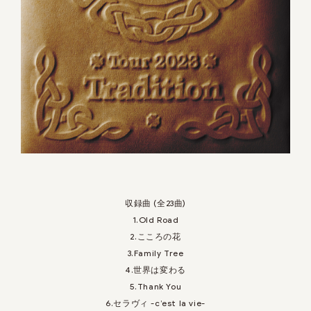
収録曲 (全23曲)
1.Old Road
2.こころの花
3.Family Tree
4.世界は変わる
5.Thank You
6.セラヴィ -c’est la vie-