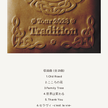
収録曲 (全23曲)
1.Old Road
2.こころの花
3.Family Tree
4.世界は変わる
5.Thank You
6.セラヴィ -c’est la vie-