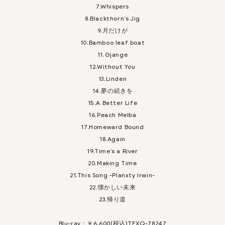
7.Whispers
8.Blackthorn’s Jig
9.月だけが
10.Bamboo leaf boat
11.Gjange
12.Without You
13.Linden
14.夢の続きを
15.A Better Life
16.Peach Melba
17.Homeward Bound
18.Again
19.Time’s a River
20.Making Time
21.This Song -Planxty Irwin-
22.懐かしい未来
23.帰り道
Blu-ray：￥6,600(税込)TFXQ-78247