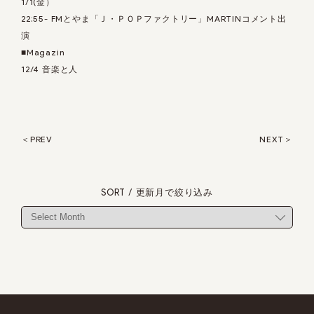
1/1(金）
22:55- FMとやま「Ｊ・ＰＯＰファクトリー」MARTINコメント出
演
■Magazin
12/4
音楽と人
PREV
NEXT
SORT / 更新月で絞り込み