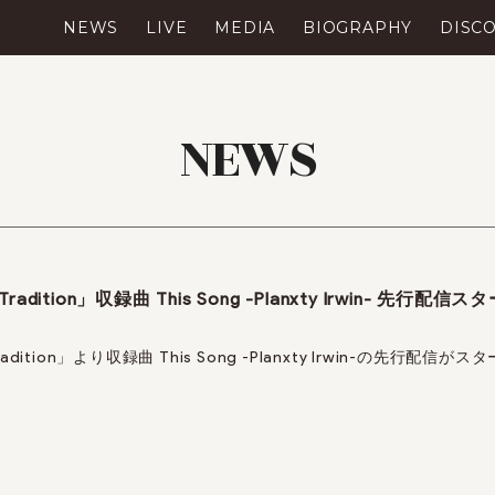
NEWS
LIVE
MEDIA
BIOGRAPHY
DISC
NEWS
Tradition」収録曲 This Song -Planxty Irwin- 先行配信
Tradition」より収録曲 This Song -Planxty Irwin-の先行配信