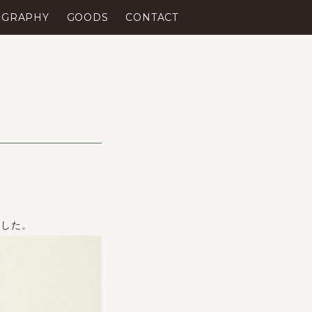
OGRAPHY
GOODS
CONTACT
！
れました。