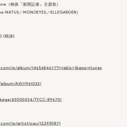
you gone（映画『新聞記者』主題歌）
he HIATUS／MONOEYES／ELLEGARDEN）
00 (税抜)
e.com/jp/album/1465684677?l=ja&ls=1&app=itunes
p/album/A1011961033/
ackage/43000034/TFCC-89670/
.com/jp/artist/oau/122930871