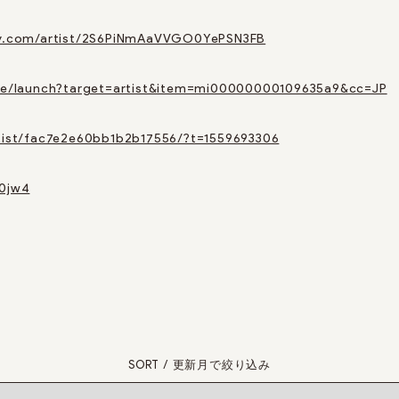
ify.com/artist/2S6PiNmAaVVGO0YePSN3FB
.me/launch?target=artist&item=mi00000000109635a9&cc=JP
rtist/fac7e2e60bb1b2b17556/?t=1559693306
r0jw4
SORT / 更新月で絞り込み