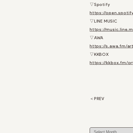
▽Spotify
https://open.spot
▽LINE MUSIC
https://music.line
▽AWA
https://s.awa.fm/a
▽KKBOX
https://kkbox.fm/o
PREV