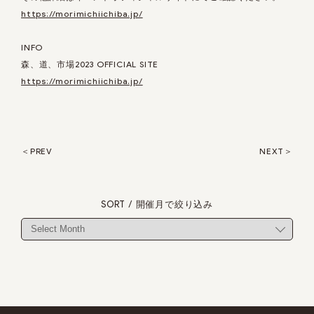
https://morimichiichiba.jp/
INFO
森、道、市場2023 OFFICIAL SITE
https://morimichiichiba.jp/
PREV
NEXT
SORT / 開催月で絞り込み