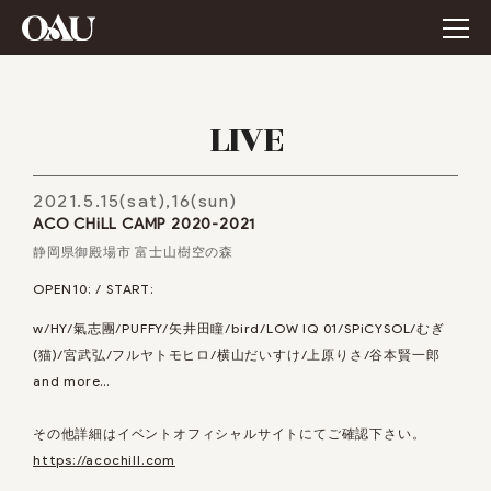
LIVE
2021.5.15(sat),16(sun)
ACO CHiLL CAMP 2020-2021
静岡県御殿場市 富士山樹空の森
OPEN10: / START:
w/HY/氣志團/PUFFY/矢井田瞳/bird/LOW IQ 01/SPiCYSOL/むぎ
(猫)/宮武弘/フルヤトモヒロ/横山だいすけ/上原りさ/谷本賢一郎
and more…
その他詳細はイベントオフィシャルサイトにてご確認下さい。
https://acochill.com