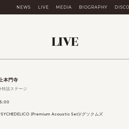
NEWS
LIVE
MEDIA
BIOGRAPHY
DISC
LIVE
n 池上本門寺
外特設ステージ
15:00
PSYCHEDELICO (Premium Acoustic Set)/
グソクムズ