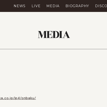
NEWS
LIVE
MEDIA
BIOGRAPHY
DISC
MEDIA
)
ka.co.jp/ip4/onbaku/